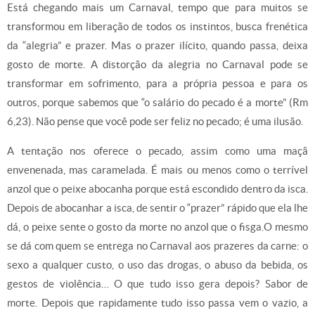
Está chegando mais um Carnaval, tempo que para muitos se
transformou em liberação de todos os instintos, busca frenética
da “alegria” e prazer. Mas o prazer ilícito, quando passa, deixa
gosto de morte. A distorção da alegria no Carnaval pode se
transformar em sofrimento, para a própria pessoa e para os
outros, porque sabemos que “o salário do pecado é a morte” (Rm
6,23). Não pense que você pode ser feliz no pecado; é uma ilusão.
A tentação nos oferece o pecado, assim como uma maçã
envenenada, mas caramelada. É mais ou menos como o terrível
anzol que o peixe abocanha porque está escondido dentro da isca.
Depois de abocanhar a isca, de sentir o “prazer” rápido que ela lhe
dá, o peixe sente o gosto da morte no anzol que o fisga.O mesmo
se dá com quem se entrega no Carnaval aos prazeres da carne: o
sexo a qualquer custo, o uso das drogas, o abuso da bebida, os
gestos de violência… O que tudo isso gera depois? Sabor de
morte. Depois que rapidamente tudo isso passa vem o vazio, a