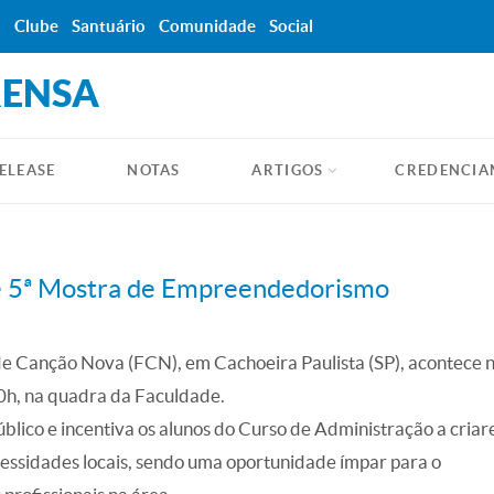
a
Clube
Santuário
Comunidade
Social
RENSA
ELEASE
NOTAS
ARTIGOS
CREDENCIA
 5ª Mostra de Empreendedorismo
 Canção Nova (FCN), em Cachoeira Paulista (SP),
acontece n
20h, na quadra da Faculdade.
blico e incentiva os alunos do Curso de Administração a cria
ecessidades locais, sendo uma oportunidade ímpar para o