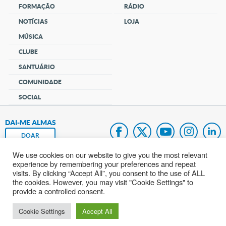
FORMAÇÃO
RÁDIO
NOTÍCIAS
LOJA
MÚSICA
CLUBE
SANTUÁRIO
COMUNIDADE
SOCIAL
DAI-ME ALMAS
DOAR
We use cookies on our website to give you the most relevant
Fundação João Paulo II
experience by remembering your preferences and repeat
visits. By clicking “Accept All”, you consent to the use of ALL
Mapa do site
the cookies. However, you may visit "Cookie Settings" to
provide a controlled consent.
Internacional
Cookie Settings
Accept All
© 2002 – 2026
Todos os direitos reservados.
cancaonova.com